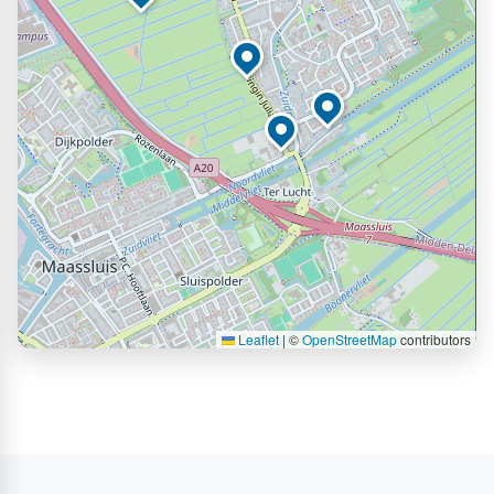
Leaflet
|
©
OpenStreetMap
contributors