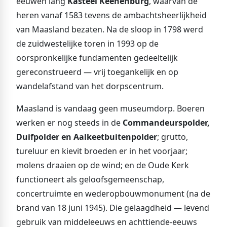
eeuwen lang
Kasteel Keenenburg
, waarvan de
heren vanaf 1583 tevens de ambachtsheerlijkheid
van Maasland bezaten. Na de sloop in 1798 werd
de zuidwestelijke toren in 1993 op de
oorspronkelijke fundamenten gedeeltelijk
gereconstrueerd — vrij toegankelijk en op
wandelafstand van het dorpscentrum.
Maasland is vandaag geen museumdorp. Boeren
werken er nog steeds in de
Commandeurspolder,
Duifpolder en Aalkeetbuitenpolder
; grutto,
tureluur en kievit broeden er in het voorjaar;
molens draaien op de wind; en de Oude Kerk
functioneert als geloofsgemeenschap,
concertruimte en wederopbouwmonument (na de
brand van 18 juni 1945). Die gelaagdheid — levend
gebruik van middeleeuws en achttiende-eeuws