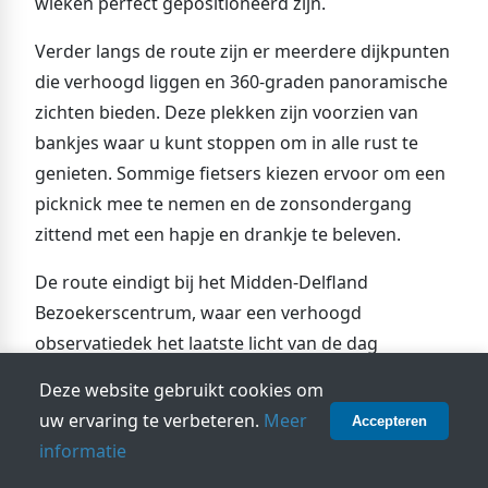
wieken perfect gepositioneerd zijn.
Verder langs de route zijn er meerdere dijkpunten
die verhoogd liggen en 360-graden panoramische
zichten bieden. Deze plekken zijn voorzien van
bankjes waar u kunt stoppen om in alle rust te
genieten. Sommige fietsers kiezen ervoor om een
picknick mee te nemen en de zonsondergang
zittend met een hapje en drankje te beleven.
De route eindigt bij het Midden-Delfland
Bezoekerscentrum, waar een verhoogd
observatiedek het laatste licht van de dag
optimaal zichtbaar maakt. Als de zon net onder is,
Deze website gebruikt cookies om
begint het 'blauwe uur' - het tijdstip tussen dag en
uw ervaring te verbeteren.
Meer
Accepteren
nacht wanneer de hemel diepblauw kleurt en de
informatie
eerste sterren verschijnen. Dit is misschien wel het